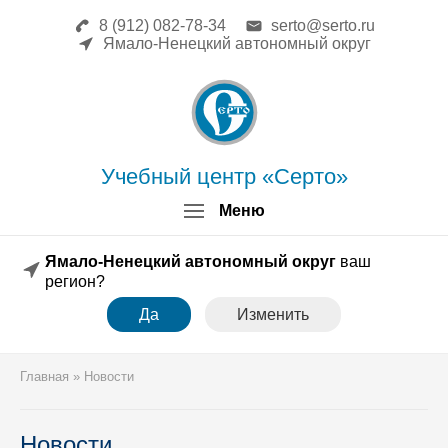
8 (912) 082-78-34
serto@serto.ru
Главная
Ямало-Ненецкий автономный округ
Сведения об образовательной
организации
Повышение квалификации
Профессиональная переподготовка
Форма заявки
Учебный центр «Серто»
Личный кабинет
Меню
Лицензия
Образец удостоверения
Ямало-Ненецкий автономный округ
ваш
Образец диплома
регион?
Аттестация поверителей
Да
Изменить
Системы менеджмента
Новости
Реквизиты
Главная
»
Новости
Координаты
Новости