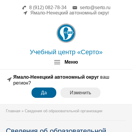
8 (912) 082-78-34
serto@serto.ru
Главная
Ямало-Ненецкий автономный округ
Сведения об образовательной
организации
Повышение квалификации
Профессиональная переподготовка
Форма заявки
Учебный центр «Серто»
Личный кабинет
Меню
Лицензия
Образец удостоверения
Ямало-Ненецкий автономный округ
ваш
Образец диплома
регион?
Аттестация поверителей
Да
Изменить
Системы менеджмента
Новости
Реквизиты
Главная
»
Сведения об образовательной организации
Координаты
Сведения об образовательной