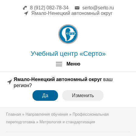
8 (912) 082-78-34
serto@serto.ru
Главная
Ямало-Ненецкий автономный округ
Сведения об образовательной
организации
Повышение квалификации
Профессиональная переподготовка
Форма заявки
Учебный центр «Серто»
Личный кабинет
Меню
Лицензия
Образец удостоверения
Ямало-Ненецкий автономный округ
ваш
Образец диплома
регион?
Аттестация поверителей
Да
Изменить
Системы менеджмента
Новости
Реквизиты
Главная
»
Направления обучения
»
Профессиональная
Координаты
переподготовка
»
Метрология и стандартизация